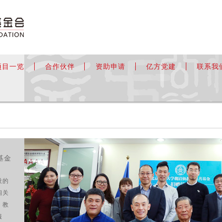
项目一览
合作伙伴
资助申请
亿方党建
联系我
基金
设的
相关
、教
服