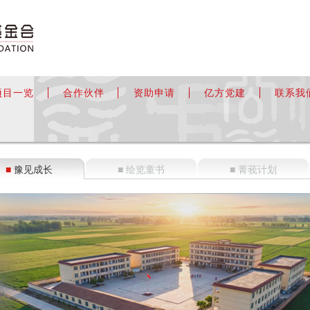
项目一览
合作伙伴
资助申请
亿方党建
联系我
■
豫见成长
■ 绘览童书
■ 菁莪计划