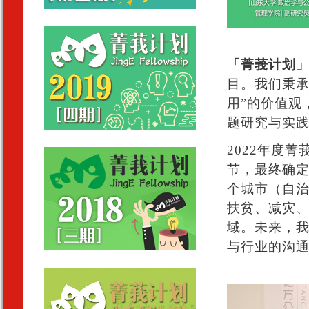
「菁莪计划
目。我们秉承
用”的价值观
题研究与实
2022年度
节，最终确
个城市（自
扶贫、减灾
域。未来，
与行业的沟