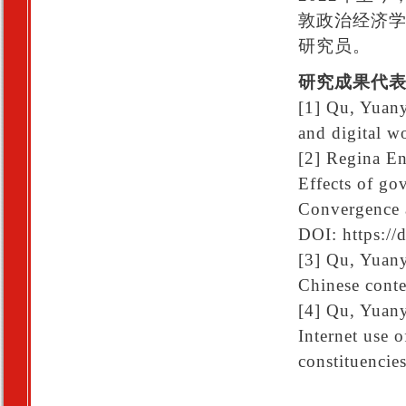
敦政治经济学院（Lo
研究员。
研究成果代
[1] Qu, Yuany
and digital w
[2] Regina E
Effects of go
Convergence 
DOI: https:/
[3] Qu, Yuany
Chinese conte
[4] Qu, Yuany
Internet use 
constituencie