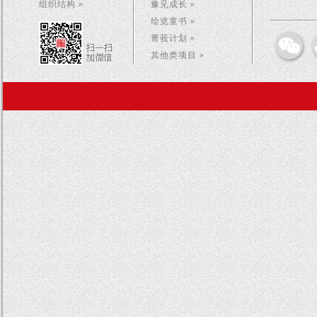
组织结构 »
豫见成长 »
绘览童书 »
菁莪计划 »
其他类项目 »