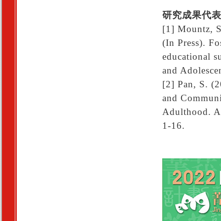
研究成果代
[1] Mountz, S
(In Press). Fo
educational s
and Adolesce
[2] Pan, S. (
and Community
Adulthood. As
1-16.