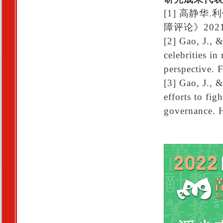
[1] 高静
障评论》202
[2] Gao, J., 
celebrities i
perspective. 
[3] Gao, J., 
efforts to fig
governance. H