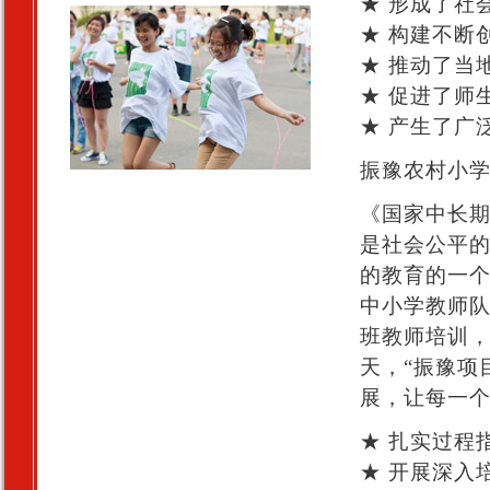
★ 形成了社
★ 构建不断
★ 推动了当
★ 促进了师
★ 产生了广
振豫农村小
《国家中长期
是社会公平的
的教育的一
中小学教师队
班教师培训
天，“振豫项
展，让每一
★ 扎实过程
★ 开展深入