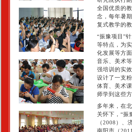
全国优质的教
念，每年暑
复式教学的
“振豫项目”
等特点，为
化发展等方
音乐、美术
强培训的实
设计了一支
体育、美术
师学到这些
多年来，在
关怀下，“振
（2008）、
南阳市（201