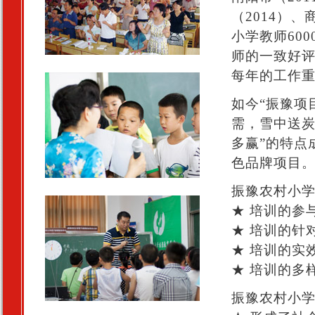
（2014）
小学教师60
师的一致好评
每年的工作
如今“振豫项
需，雪中送
多赢”的特点
色品牌项目
振豫农村小
★ 培训的参
★ 培训的针
★ 培训的实
★ 培训的多
振豫农村小