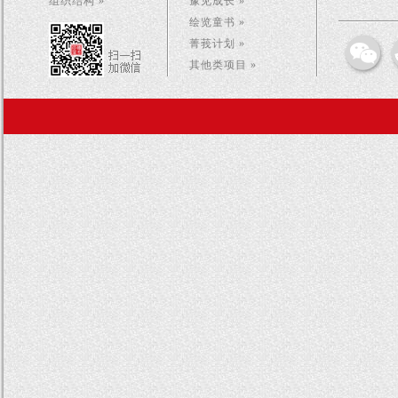
组织结构 »
豫见成长 »
绘览童书 »
菁莪计划 »
其他类项目 »